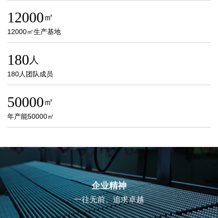
12000
㎡
12000㎡生产基地
180
人
180人团队成员
50000
㎡
年产能50000㎡
企业精神
一往无前、追求卓越