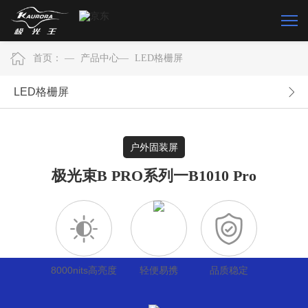
首页：
—
产品中心
—
LED格栅屏
LED格栅屏
户外固装屏
极光束B PRO系列
一
B1010 Pro
8000nits高亮度
轻便易携
品质稳定